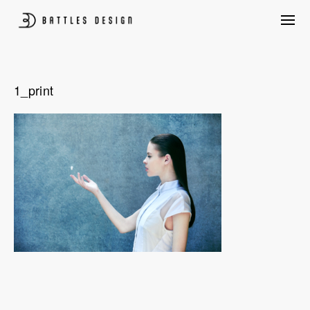
Skip
to
content
プロダクトデザイン、パッケージデザイン、CG制作、構造設計、UIUX含め
BATTLES DESIGN
たクリエイティブ創作を行いながら、ものづくり量産前後のあらゆる悩みを
クライアントと共に考えプロジェクトを後押しします。
1_print