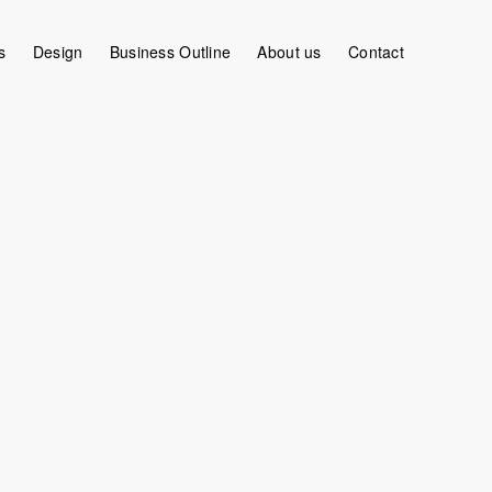
s
Design
Business Outline
About us
Contact
ゆる悩みをクライアントと共に考えプロジェクトを後押しします。