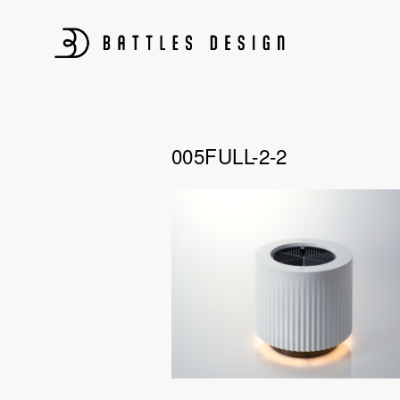
Skip
to
content
BATTLES DESIGN
プロダクトデザイン、パッケージデザイン、CG制作、構造設計、
005FULL-2-2