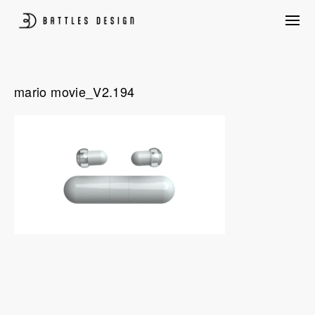
Skip
to
content
プロダクトデザイン、パッケージデザイン、CG制作、構造設計、UIUX含め
BATTLES DESIGN
たクリエイティブ創作を行いながら、ものづくり量産前後のあらゆる悩みを
クライアントと共に考えプロジェクトを後押しします。
mario movie_V2.194