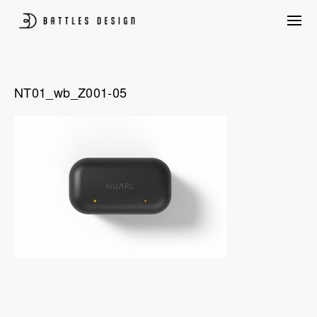
Skip
to
content
プロダクトデザイン、パッケージデザイン、CG制作、構造設計、UIUX含め
BATTLES DESIGN
たクリエイティブ創作を行いながら、ものづくり量産前後のあらゆる悩みを
クライアントと共に考えプロジェクトを後押しします。
NT01_wb_Z001-05