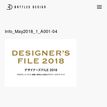
Skip
to
content
プロダクトデザイン、パッケージデザイン、CG制作、構造設計、UIUX含め
BATTLES DESIGN
たクリエイティブ創作を行いながら、ものづくり量産前後のあらゆる悩みを
クライアントと共に考えプロジェクトを後押しします。
Info_May2018_1_A001-04