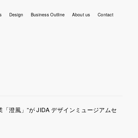
s
Design
Business Outline
About us
Contact
ゆる悩みをクライアントと共に考えプロジェクトを後押しします。
澄風」”が JIDA デザインミュージアムセ