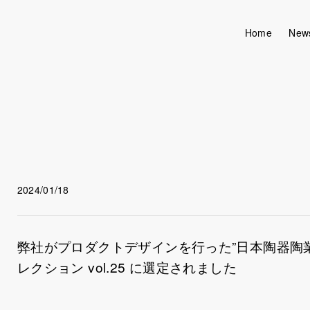
Home
New
UIUX含めたクリエイティブ創作を行いながら、ものづくり量産前後のあら
Posted on:
Award
2024/01/18
News
弊社がプロダクトデザインを行った”日本陶器陶業「
レクション vol.25 に選定されました