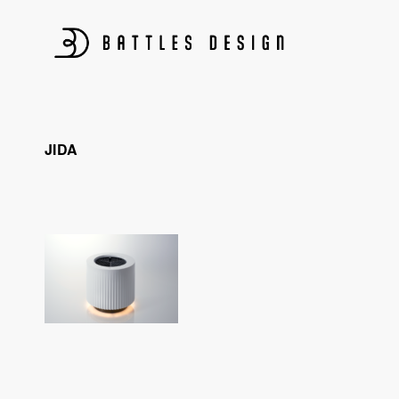
Skip
to
content
BATTLES DESIGN
プロダクトデザイン、パッケージデザイン、CG制作、構造設計、
JIDA