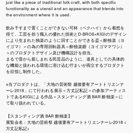
just like a piece of traditional folk craft, with both specific
functionality as a utensil and an appearance that blends into
the environment where it is used.
飲み干すまで置くことができない可杯（ベクハイ）から着想を
得て、工芸を担う職人の優れた技術とD-BROS×KIGIのデザイン
により生まれた独楽のように回すことができる盃＜酔独楽（ヨ
イゴマ）＞の為の専用回転器具＜酔独楽廻（ヨイゴママワシ）
＞のプロダクトデザイン及び機構設計を担当。
まるで昔から親しまれる民芸品のように、道具としての具体的
な機能と扱われる環境に溶け込む佇まいが両立するプロダクト
を目指し制作した。
※当プロダクトは、「大地の芸術祭 越後妻有アートトリエンナ
ーレ2018」にて行われる展示＜方丈記私記＞の参加アーティス
トであるKIGIによる作品＜スタンディング酒 BAR 酔独楽＞に
て取り扱われている。
【スタンディング酒 BAR 酔独楽】
展覧会名：大地の芸術祭 越後妻有アートトリエンナーレ2018 <
方丈記私記>