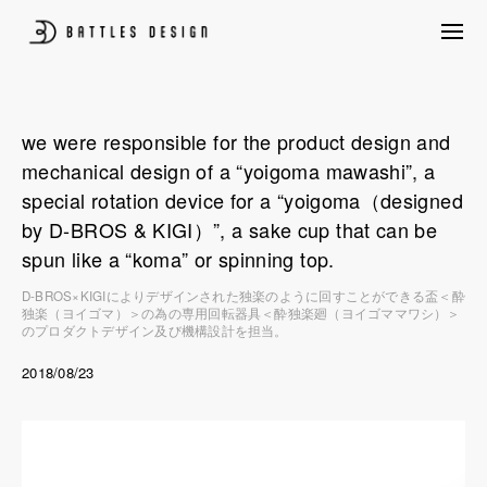
Skip
to
content
プロダクトデザイン、パッケージデザイン、CG制作、構造設計、UIUX含め
BATTLES DESIGN
たクリエイティブ創作を行いながら、ものづくり量産前後のあらゆる悩みを
クライアントと共に考えプロジェクトを後押しします。
we were responsible for the product design and
mechanical design of a “yoigoma mawashi”, a
special rotation device for a “yoigoma（designed
by D-BROS & KIGI）”, a sake cup that can be
spun like a “koma” or spinning top.
D-BROS×KIGIによりデザインされた独楽のように回すことができる盃＜酔
独楽（ヨイゴマ）＞の為の専用回転器具＜酔独楽廻（ヨイゴママワシ）＞
のプロダクトデザイン及び機構設計を担当。
Posted
Design
2018/08/23
on:
Info
News