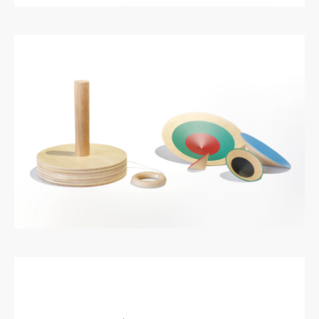
動
画
プ
レ