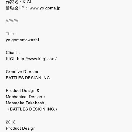
作家名：KIGI
酔独楽HP：
www.yoigoma.jp
//////////
Title：
yoigomamawashi
Client：
KIGI
http://www.ki-gi.com/
Creative Director：
BATTLES DESIGN INC.
Product Design &
Mechanical Design：
Masataka Takahashi
（BATTLES DESIGN INC.）
2018
Product Design