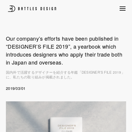
Skip
to
content
プロダクトデザイン、パッケージデザイン、CG制作、構造設計、UIUX含め
BATTLES DESIGN
たクリエイティブ創作を行いながら、ものづくり量産前後のあらゆる悩みを
クライアントと共に考えプロジェクトを後押しします。
Our company’s efforts have been published in
“DESIGNER’S FILE 2019”, a yearbook which
introduces designers who apply their trade both
in Japan and overseas.
国内外で活躍するデザイナーを紹介する年鑑「DESIGNER’S FILE 2019」
に、私たちの取り組みが掲載されました。
Posted
Info
2019/03/01
on:
News